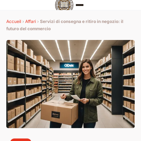
Accueil
›
Affari
›
Servizi di consegna e ritiro in negozio: il
futuro del commercio