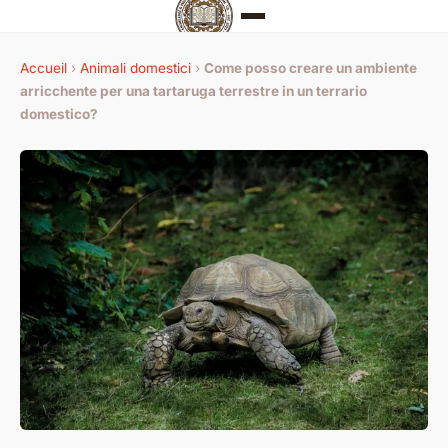
Accueil
›
Animali domestici
›
Come posso creare un ambiente
arricchente per una tartaruga terrestre in un terrario
domestico?