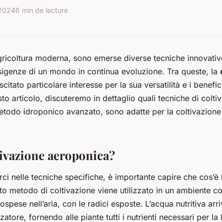
 2024
6 min de lecture
agricoltura moderna, sono emerse diverse tecniche innovativ
sigenze di un mondo in continua evoluzione. Tra queste, la
citato particolare interesse per la sua versatilità e i benefi
to articolo, discuteremo in dettaglio quali tecniche di colti
todo idroponico avanzato, sono adatte per la coltivazione 
tivazione aeroponica?
ci nelle tecniche specifiche, è importante capire che cos’è 
o metodo di coltivazione viene utilizzato in un ambiente co
spese nell’aria, con le radici esposte. L’acqua nutritiva arriv
zatore, fornendo alle piante tutti i nutrienti necessari per la 