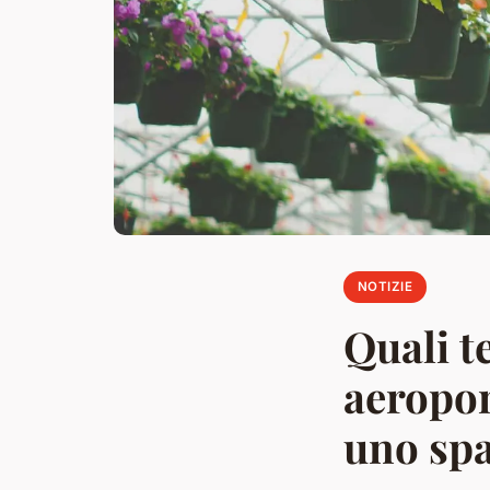
NOTIZIE
Quali t
aeropon
uno spa