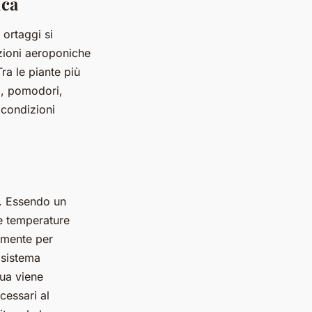
ica
 ortaggi si
zioni aeroponiche
ra le piante più
i, pomodori,
 condizioni
a. Essendo un
le temperature
tamente per
 sistema
ua viene
ecessari al