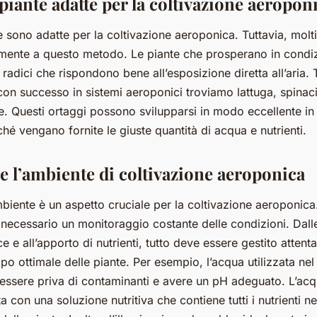
 piante adatte per la coltivazione aeropon
e sono adatte per la coltivazione aeroponica. Tuttavia, molti
amente a questo metodo. Le piante che prosperano in condi
adici che rispondono bene all’esposizione diretta all’aria. T
con successo in sistemi aeroponici troviamo lattuga, spinac
e. Questi ortaggi possono svilupparsi in modo eccellente in
hé vengano fornite le giuste quantità di acqua e nutrienti.
e l’ambiente di coltivazione aeroponica
ambiente è un aspetto cruciale per la coltivazione aeroponic
 necessario un monitoraggio costante delle condizioni. Dal
luce e all’apporto di nutrienti, tutto deve essere gestito atten
ppo ottimale delle piante. Per esempio, l’acqua utilizzata nel
ssere priva di contaminanti e avere un pH adeguato. L’acq
ta con una soluzione nutritiva che contiene tutti i nutrienti n