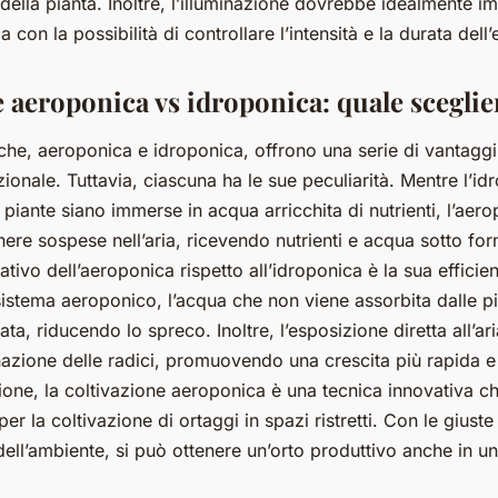
della pianta. Inoltre, l’illuminazione dovrebbe idealmente imi
a con la possibilità di controllare l’intensità e la durata dell
 aeroponica vs idroponica: quale sceglie
che, aeroponica e idroponica, offrono una serie di vantaggi 
zionale. Tuttavia, ciascuna ha le sue peculiarità. Mentre l’id
e piante siano immerse in acqua arricchita di nutrienti, l’ae
anere sospese nell’aria, ricevendo nutrienti e acqua sotto fo
ativo dell’aeroponica rispetto all’idroponica è la sua efficien
 sistema aeroponico, l’acqua che non viene assorbita dalle p
zata, riducendo lo spreco. Inoltre, l’esposizione diretta all’a
zione delle radici, promuovendo una crescita più rapida e
ione, la coltivazione aeroponica è una tecnica innovativa ch
per la coltivazione di ortaggi in spazi ristretti. Con le giust
dell’ambiente, si può ottenere un’orto produttivo anche in u