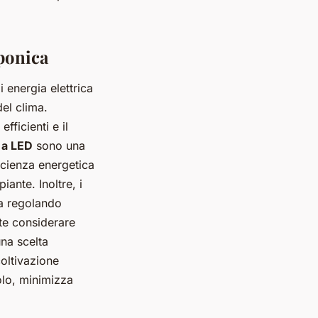
oponica
 energia elettrica
del clima.
fficienti e il
 a LED
sono una
icienza energetica
iante. Inoltre, i
ia regolando
nte considerare
una scelta
oltivazione
olo, minimizza