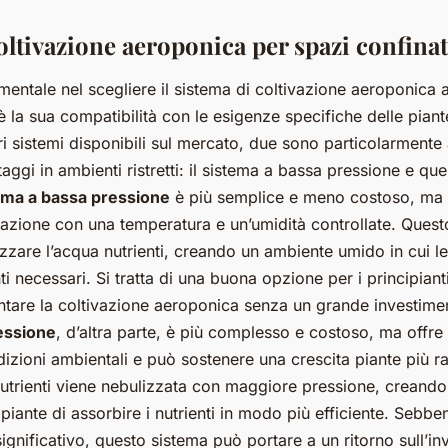
oltivazione aeroponica per spazi confinat
entale nel scegliere il sistema di coltivazione aeroponica
 la sua compatibilità con le esigenze specifiche delle piant
ari sistemi disponibili sul mercato, due sono particolarmente 
taggi in ambienti ristretti: il sistema a bassa pressione e quel
ema a bassa pressione
è più semplice e meno costoso, ma 
vazione con una temperatura e un’umidità controllate. Questo
zare l’acqua nutrienti, creando un ambiente umido in cui l
nti necessari. Si tratta di una buona opzione per i principian
tare la coltivazione aeroponica senza un grande investimento
ressione
, d’altra parte, è più complesso e costoso, ma offre 
dizioni ambientali e può sostenere una crescita piante più r
nutrienti viene nebulizzata con maggiore pressione, creando
piante di assorbire i nutrienti in modo più efficiente. Sebbe
ignificativo, questo sistema può portare a un ritorno sull’in