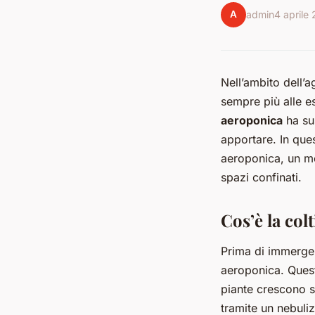
A
admin
4 aprile
Nell’ambito dell’
sempre più alle e
aeroponica
ha sus
apportare. In ques
aeroponica, un me
spazi confinati.
Cos’è la col
Prima di immerger
aeroponica. Quest
piante crescono so
tramite un nebuliz