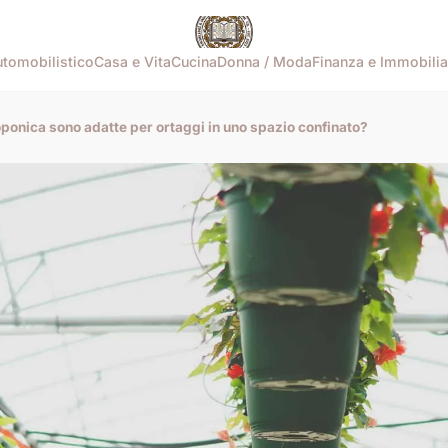
tomobilistico
Casa e Vita
Cucina
Donna / Moda
Finanza e Immobilia
oponica sono adatte per ortaggi in uno spazio confinato?