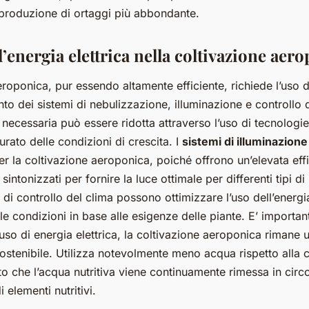
 produzione di ortaggi più abbondante.
’energia elettrica nella coltivazione aer
roponica, pur essendo altamente efficiente, richiede l’uso di
to dei sistemi di nebulizzazione, illuminazione e controllo 
a necessaria può essere ridotta attraverso l’uso di tecnologie e
rato delle condizioni di crescita. I
sistemi di illuminazione
er la coltivazione aeroponica, poiché offrono un’elevata eff
ntonizzati per fornire la luce ottimale per differenti tipi di p
i di controllo del clima possono ottimizzare l’uso dell’energ
e condizioni in base alle esigenze delle piante. E’ importa
uso di energia elettrica, la coltivazione aeroponica rimane 
stenibile. Utilizza notevolmente meno acqua rispetto alla c
ato che l’acqua nutritiva viene continuamente rimessa in circ
 elementi nutritivi.