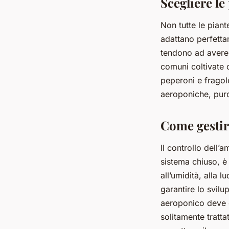
Scegliere le
Non tutte le piant
adattano perfett
tendono ad avere r
comuni coltivate 
peperoni e fragol
aeroponiche, purc
Come gestir
Il controllo dell’
sistema chiuso, è
all’umidità, alla 
garantire lo svilu
aeroponico deve e
solitamente tratta