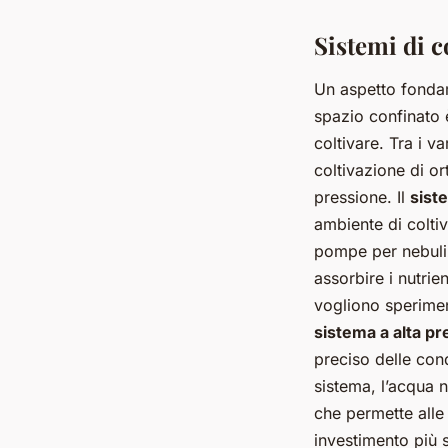
Sistemi di c
Un aspetto fondam
spazio confinato è
coltivare. Tra i v
coltivazione di or
pressione. Il
sist
ambiente di colti
pompe per nebuliz
assorbire i nutrie
vogliono sperimen
sistema a alta p
preciso delle con
sistema, l’acqua 
che permette alle 
investimento più s