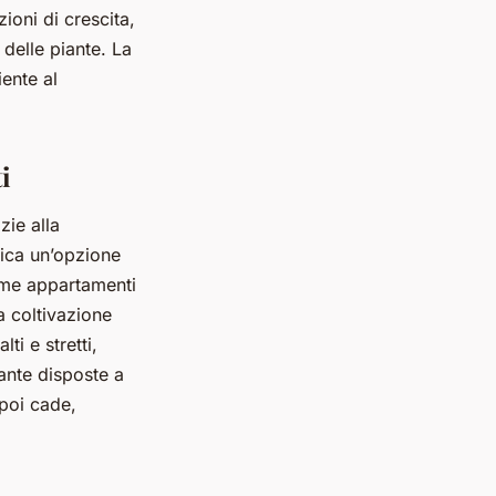
ioni di crescita,
 delle piante. La
ente al
i
zie alla
onica un’opzione
come appartamenti
a coltivazione
ti e stretti,
ante disposte a
 poi cade,