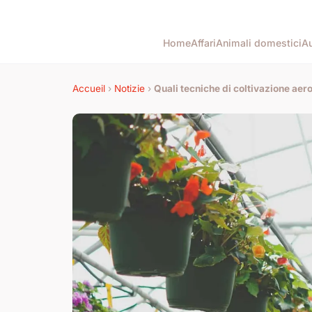
Home
Affari
Animali domestici
Au
Accueil
›
Notizie
›
Quali tecniche di coltivazione aer