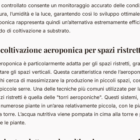
e controllato consente un monitoraggio accurato delle condiz
a, l’umidità e la luce, garantendo così lo sviluppo ottimale
ponica rappresenta quindi un’alternativa estremamente effici
do di coltivazione a substrato.
coltivazione aeroponica per spazi ristrett
roponica è particolarmente adatta per gli spazi ristretti, gra
uttare gli spazi verticali. Questa caratteristica rende l’aerop
chi cerca di massimizzare la produzione in piccoli spazi, 
piccole serre. Una delle tecniche più comuni utilizzate per l
 ristretti è quella delle "torri aeroponiche". Questi sistemi, al
numerose piante in un’area relativamente piccola, con le pi
la torre. L’acqua nutritiva viene pompata in cima alla torre e
e le piante.