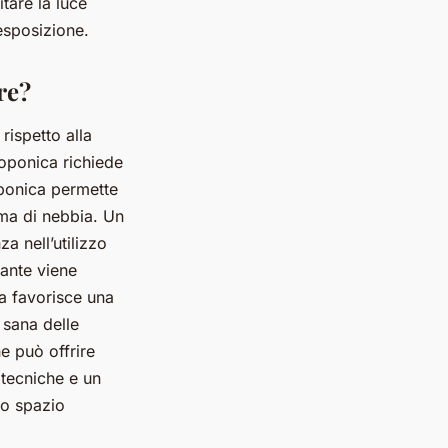
tare la luce
’esposizione.
re?
rispetto alla
roponica richiede
roponica permette
rma di nebbia. Un
za nell’utilizzo
iante viene
ria favorisce una
 sana delle
e può offrire
e tecniche e un
no spazio